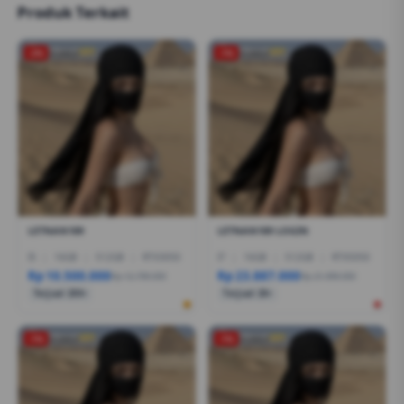
Produk Terkait
-2%
-1%
LETNAN189
LETNAN189 LOGIN
I5
|
16GB
|
512GB
|
RTX3050
I7
|
16GB
|
512GB
|
RTX5050
Rp 10.500.000
Rp 23.887.000
Rp 12.799.000
Rp 21.999.000
Terjual 200+
Terjual 20+
-1%
-1%