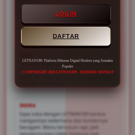
menawarkan konsep hiburan digital
Apakah LETNAN189 memiliki
▼
kekinian, akses praktis, tampilan profesional,
LOGIN
tampilan mobile friendly?
serta pengalaman bermain yang seru dan
menghibur yang membuatnya semakin
Ya, LETNAN189 dirancang dengan tampilan
populer.
mobile friendly agar tetap ringan, rapi, dan
REVIEW PEMAIN LETNAN189
DAFTAR
mudah digunakan, memastikan pengalaman
seru Anda tetap maksimal kapan saja dan di
mana saja.
RIAN
LETNAN189: Platform Hiburan Digital Modern yang Semakin
LETNAN189 punya tampilan modern dan
Populer
kontennya sangat seru. Saat diakses
© COPYRIGHT 2026 LETNAN189 - SEOBARU BANGET
lewat HP, halamannya terasa ringan dan
nyaman digunakan.
INDRA
Saya suka dengan LETNAN189 karena
navigasinya sederhana dan kontennya
beragam. Menu tersusun rapi, jadi
pengguna baru tidak bingung saat