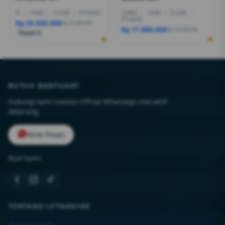
I7
|
16GB
|
512GB
|
RTX5050
CORE5
|
16GB
|
512GB
|
RTX4050
Rp 28.600.080
Rp 27.999.000
Rp 17.888.000
Rp 18.499.000
Terjual 6
BUTUH BANTUAN?
Hubungi kami melalui Official WhatsApp interaktif
sekarang.
Kirim Pesan
Ikuti kami:
TENTANG LETNAN189
Tentang Kami