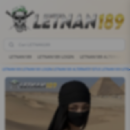
LETNAN189
LETNAN189 LOGIN
LETNAN189 ALTERNATIF
LETNAN189
/
LETNAN189 LOGIN
/
LETNAN189 ALTERNATIF
/
SITUS LETNAN189
/
LETN