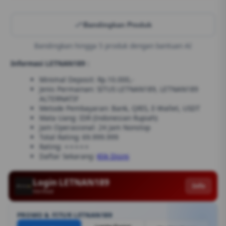
Bandingkan Produk
Bandingkan hingga 5 produk dengan bantuan AI
Informasi LETNAN189 :
Minimal Deposit: Rp.10.000,-
Jenis Permainan: SITUS LETNAN189, LETNAN189
ALTERNATIF
Metode Pembayaran: Bank, QRIS, E-Wallet, USDT
Mata Uang: IDR (Indonesian Rupiah)
Jam Operasional: 24 Jam Nonstop
Total Rating: 69.999.999
Rating: ⭐⭐⭐⭐⭐
Daftar Sekarang:
Klik Disini
Login LETNAN189
Info
Verified
PROMO & FITUR LETNAN189