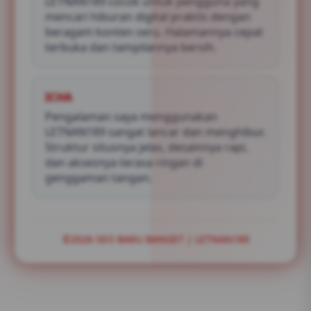
LETNAN189 cocok untuk pengguna yang
mencari hiburan digital praktis dengan
beragam konten seru. Halamannya cepat
terbuka dan tampilannya bersih.
ICHA
Pengalaman saya menggunakan
LETNAN189 sangat lancar dan menghibur.
Struktur situsnya jelas, desainnya rapi,
dan aksesnya terasa ringan di
genggaman tangan.
©2026 SEO BARU BANGET | LETNAN189